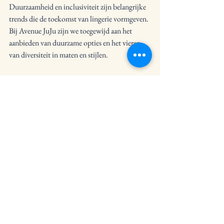
Duurzaamheid en inclusiviteit zijn belangrijke 
trends die de toekomst van lingerie vormgeven. 
Bij Avenue JuJu zijn we toegewijd aan het 
aanbieden van duurzame opties en het vieren 
van diversiteit in maten en stijlen.
Duurzame Materialen
Steeds meer merken kiezen voor duurzame 
materialen zoals biologisch katoen en 
gerecycled polyester. Dit helpt niet alleen het 
milieu, maar biedt ook een unieke en luxe 
uitstraling.
Inclusiviteit
De vraag naar inclusieve lingerie groeit. Merken 
bieden nu een breder scala aan maten en stijlen, 