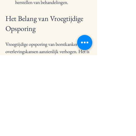
herstellen van behandelingen.
Het Belang van Vroegtijdige 
Opsporing
Vroegtijdige opsporing van borstkanker kan de 
overlevingskansen aanzienlijk verhogen. Het is 
belangrijk dat vrouwen regelmatig 
zelfonderzoeken uitvoeren en deelnemen aan 
screenings. Hier zijn enkele tips voor 
vroegtijdige opsporing:
Zelfonderzoek
: Vrouwen moeten zich 
bewust zijn van hun borsten en 
veranderingen opmerken.
Regelmatige Mammografieën
: Het 
volgen van aanbevolen screeningschema's 
kan helpen bij het vroegtijdig opsporen 